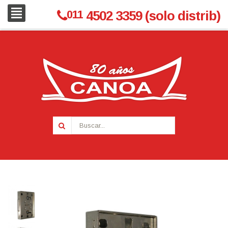
011
4502 3359 (solo distrib)